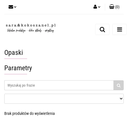
(
0
)
Zaloguj się
Zarejestruj się
Dodaj zgłoszenie
Opaski
Parametry
Brak produktów do wyświetlenia