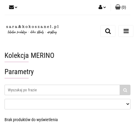
(
0
)
Zaloguj się
Zarejestruj się
Dodaj zgłoszenie
Kolekcja MERINO
Parametry
Brak produktów do wyświetlenia