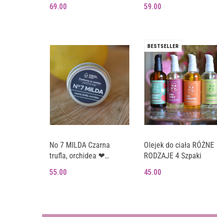
szanel (L)
szanel (M - średnia)
69.00
59.00
zapakowana na prezen
BESTSELLER
No 7 MILDA Czarna
Olejek do ciała RÓŻNE
trufla, orchidea ❤
RODZAJE 4 Szpaki
perfumy w wosku BWM
55.00
45.00