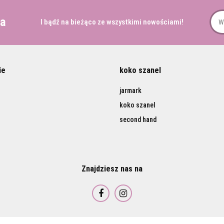
ra
I bądź na bieżąco ze wszystkimi nowościami!
ie
koko szanel
jarmark
koko szanel
second hand
Znajdziesz nas na