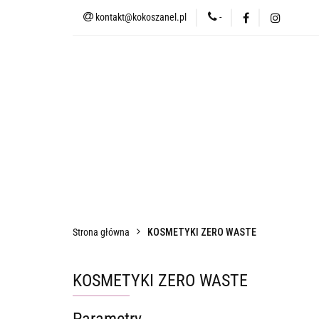
kontakt@kokoszanel.pl
-
NEWSLETTER
UB
LETNIE ZOKI
KOS
WACIKI📍
UPCYK
NEWSLETTER
UBRANIA👗
BIELI
ŚWIECE SOJOWE
✨WYPRZEDAŻ✨
TERM
Strona główna
KOSMETYKI ZERO WASTE
KOSMETYKI ZERO WASTE