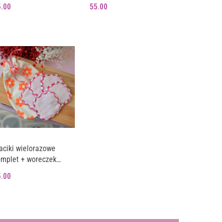
paki
w wosku BWM
5.00
55.00
ciki wielorazowe
omplet + woreczek
WIATKI I KRATECZKA
5.00