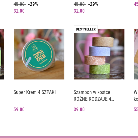
TRUSKAWKA I WERBENA
BEZZAPACHOWY
sz
45.00
-29%
45.00
-29%
4
t
bez sody - delikatny
32.00
32.00
BESTSELLER
Super Krem 4 SZPAKI
Szampon w kostce
Wa
RÓŻNE RODZAJE 4
k
Szpaki
K
59.00
39.00
5