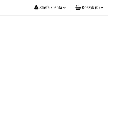
Strefa klienta
Koszyk
(
0
)
DWAB (GUMKI)
Zaloguj się
TERMOFORY
Koszyk jest pusty
Zarejestruj się
Dodaj zgłoszenie
x
ch paczek)
Do bezpłatnej dostawy brakuje
-,--
Darmowa dostawa!
Suma
0,00 zł
TNIE ZOKI
Cena uwzględnia rabaty
KOSMETYKI ZERO WASTE
RY💟
IRIS (perfumy z naszych paczek)