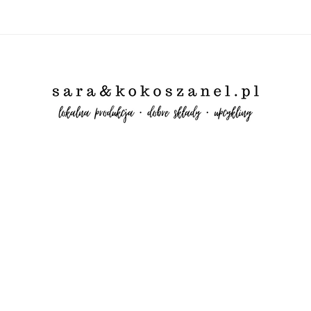
RANIA👗
BIELIZNA👙
SKARPETY🧦
KOKOLARKI
JE
METYKI ZERO WASTE
ŚWIECE SOJOWE
✨WYPRZEDAŻ✨
LING
WSZYSTKO
💟OKULARY💟
IRIS (perfumy z naszy
ZNA👙
SKARPETY🧦
KOKOLARKI
JEDWAB (GUMKI)
LE
OFORY
WACIKI📍
UPCYKLING
WSZYSTKO
💟OKULA