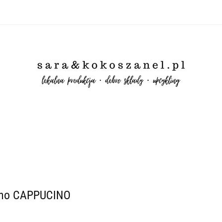
RANIA👗
BIELIZNA👙
SKARPETY🧦
KOKOLARKI
JE
METYKI ZERO WASTE
ŚWIECE SOJOWE
✨WYPRZEDAŻ✨
LING
WSZYSTKO
💟OKULARY💟
IRIS (perfumy z naszyc
ZNA👙
SKARPETY🧦
KOKOLARKI
JEDWAB (GUMKI)
LE
MOFORY
WACIKI📍
UPCYKLING
WSZYSTKO
💟OKULA
ino CAPPUCINO