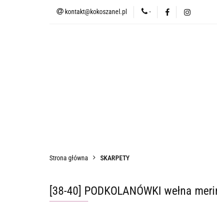
kontakt@kokoszanel.pl
-
NEWSLETTER
UB
LETNIE ZOKI
KOS
WACIKI📍
UPCYK
NEWSLETTER
UBRANIA👗
BIELI
ŚWIECE SOJOWE
✨WYPRZEDAŻ✨
TER
Strona główna
SKARPETY
[38-40] PODKOLANÓWKI wełna mer