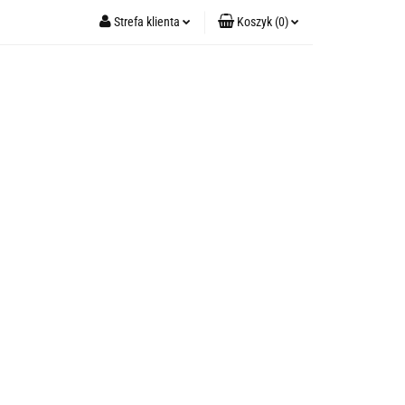
Strefa klienta
Koszyk
(
0
)
DWAB (GUMKI)
Zaloguj się
TERMOFORY
Koszyk jest pusty
Zarejestruj się
Dodaj zgłoszenie
x
h paczek)
Do bezpłatnej dostawy brakuje
-,--
Darmowa dostawa!
Suma
0,00 zł
TNIE ZOKI
Cena uwzględnia rabaty
KOSMETYKI ZERO WASTE
RY💟
IRIS (perfumy z naszych paczek)