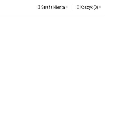
Strefa klienta
Koszyk
(
0
)
DWAB (GUMKI)
Zaloguj się
TERMOFORY
Koszyk jest pusty
Zarejestruj się
Dodaj zgłoszenie
x
ch paczek)
Do bezpłatnej dostawy brakuje
-,--
Darmowa dostawa!
Suma
0,00 zł
TNIE ZOKI
Cena uwzględnia rabaty
KOSMETYKI ZERO WASTE
RY💟
IRIS (perfumy z naszych paczek)