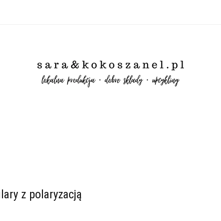
RANIA👗
BIELIZNA👙
SKARPETY🧦
KOKOLARKI
JE
METYKI ZERO WASTE
ŚWIECE SOJOWE
✨WYPRZEDAŻ✨
LING
WSZYSTKO
💟OKULARY💟
IRIS (perfumy z naszy
ZNA👙
SKARPETY🧦
KOKOLARKI
JEDWAB (GUMKI)
LE
OFORY
WACIKI📍
UPCYKLING
WSZYSTKO
💟OKULA
ary z polaryzacją