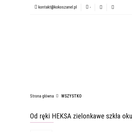
kontakt@kokoszanel.pl
-
NEWSLETTER
UB
LETNIE ZOKI
KOS
WACIKI📍
UPCYK
NEWSLETTER
UBRANIA👗
BIELI
ŚWIECE SOJOWE
✨WYPRZEDAŻ✨
TERM
Strona główna
WSZYSTKO
Od ręki HEKSA zielonkawe szkła okul