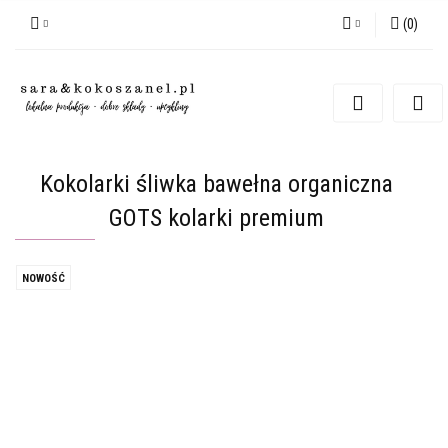
(
0
)
Zaloguj się
Zarejestruj się
Dodaj zgłoszenie
Kokolarki śliwka bawełna organiczna
GOTS kolarki premium
NOWOŚĆ