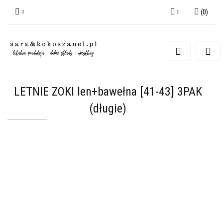
(
0
)
Zaloguj się
Zarejestruj się
Dodaj zgłoszenie
LETNIE ZOKI len+bawełna [41-43] 3PAK
(długie)